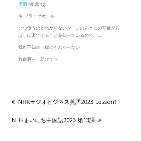
黑
洞
hēidòng
名 ブラックホール
いつ使うのかわからないが、このあとこの言葉がし
ばしば出てくることを知っているので……。
我也不知道→僕にもわからない
救命啊～→助けて〜
投
稿
NHKラジオビジネス英語2023 Lesson11
ナ
ビ
ゲ
NHKまいにち中国語2023 第13課
ー
シ