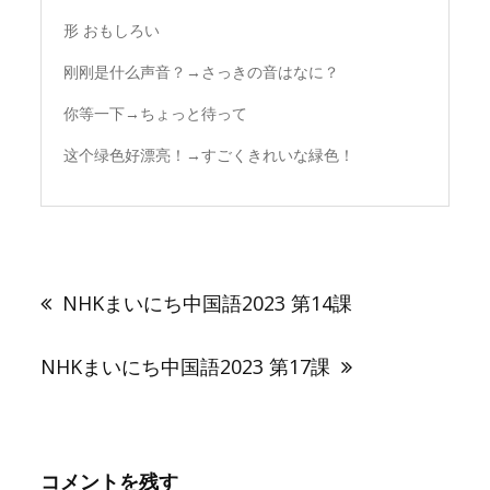
形 おもしろい
刚刚是什么声音？→さっきの音はなに？
你等一下→ちょっと待って
这个绿色好漂亮！→すごくきれいな緑色！
投
稿
NHKまいにち中国語2023 第14課
ナ
ビ
ゲ
NHKまいにち中国語2023 第17課
ー
シ
ョ
ン
コメントを残す