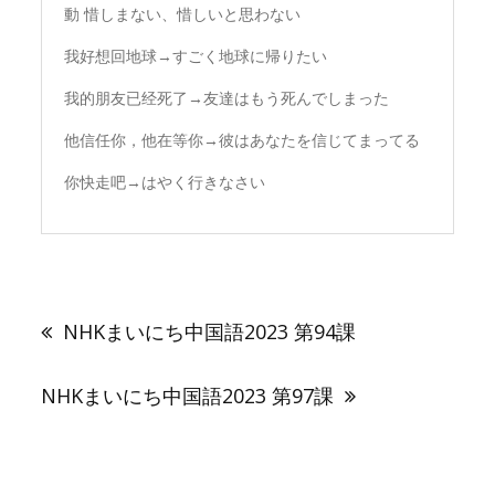
動 惜しまない、惜しいと思わない
我好想回地球→すごく地球に帰りたい
我的朋友已经死了→友達はもう死んでしまった
他信任你，他在等你→彼はあなたを信じてまってる
你快走吧→はやく行きなさい
投
稿
NHKまいにち中国語2023 第94課
ナ
ビ
ゲ
NHKまいにち中国語2023 第97課
ー
シ
ョ