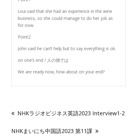
Lisa said that she had an experience in the wine
business, so she could manage to do her job as
for now.
Point2
John said he can’t help but to say everything is ok.
on one’s end / 人の側では
We are ready now, how about on your end?
投
稿
NHKラジオビジネス英語2023 Interview1-2
ナ
ビ
ゲ
NHKまいにち中国語2023 第11課